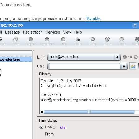
iše audio codeca,
oko programa moguće je pronaće na stranicama
Twinkle
.