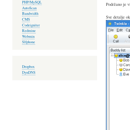
PHP/MySQL
Podržano je v
AutoScan
Bandwidth
Sve detalje 
CMS
Codeigniter
Redmine
Webmin
Slfphone
Dropbox
DynDNS