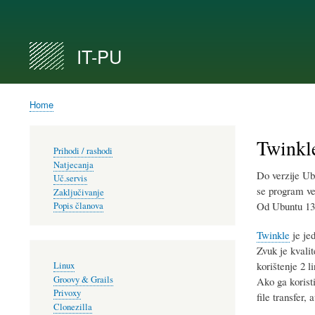
Secondary
links
IT-PU
Home
Breadcrumb
Twinkl
Prihodi / rashodi
Natjecanja
Do verzije Ub
Uč.servis
se program već
Zaključivanje
Od Ubuntu 13.
Popis članova
Twinkle
je jed
Zvuk je kvalit
korištenje 2 l
Linux
Groovy & Grails
Ako ga korist
Privoxy
file transfer,
Clonezilla