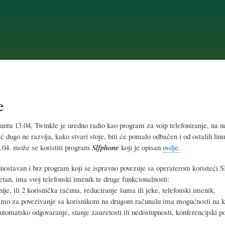
Skip
to
main
content
e
untu 13.04, Twinkle je uredno radio kao program za voip telefoniranje, na n
 dugo ne razvija, kako stvari stoje, biti će pomalo odbačen i od ostalih linux
04. može se koristiti program
Slfphone
koji je opisan
ovdje.
nostavan i brz program koji se ispravno povezuje sa operaterom koristeći S
etan, ima svoj telefonski imenik te druge funkcionalnosti:
inije, ili 2 korisnička računa, reduciranje šuma ili jeke, telefonski imenik,
imo za povezivanje sa korisnikom na drugom računalu ima mogućnosti na k
 automatsko odgovaranje, stanje zauzetosti ili nedostupnosti, konferencijski p