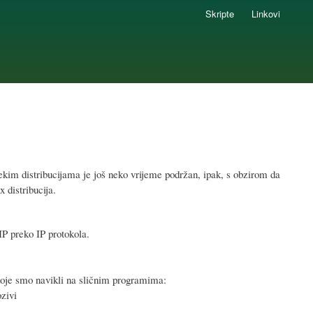
Skripte
Linkovi
ekim distribucijama je još neko vrijeme podržan, ipak, s obzirom da
 distribucija.
IP preko IP protokola.
oje smo navikli na sličnim programima:
ozivi