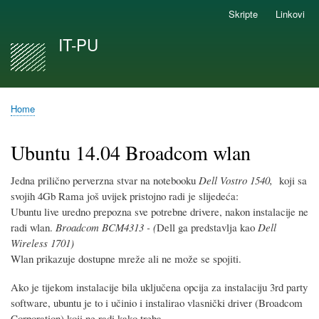
Skip
Skripte
Linkovi
Secondary
to
links
IT-PU
main
content
Home
Breadcrumb
Ubuntu 14.04 Broadcom wlan
Jedna prilično perverzna stvar na notebooku
Dell Vostro 1540,
koji sa
svojih 4Gb Rama još uvijek pristojno radi je slijedeća:
Ubuntu live uredno prepozna sve potrebne drivere, nakon instalacije ne
radi wlan.
Broadcom BCM4313 - (
Dell ga predstavlja kao
Dell
Wireless 1701)
Wlan prikazuje dostupne mreže ali ne može se spojiti.
Ako je tijekom instalacije bila uključena opcija za instalaciju 3rd party
software, ubuntu je to i učinio i instalirao vlasnički driver (Broadcom
Corporation) koji ne radi kako treba.