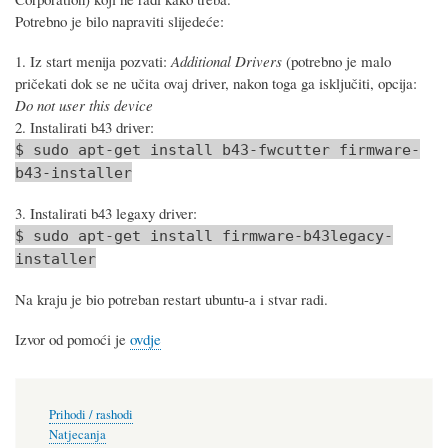
Potrebno je bilo napraviti slijedeće:
1. Iz start menija pozvati:
Additional Drivers
(potrebno je malo
pričekati dok se ne učita ovaj driver, nakon toga ga isključiti, opcija:
Do not user this device
2. Instalirati b43 driver:
$ sudo apt-get install b43-fwcutter firmware-
b43-installer
3. Instalirati b43 legaxy driver:
$ sudo apt-get install firmware-b43legacy-
installer
Na kraju je bio potreban restart ubuntu-a i stvar radi.
Izvor od pomoći je
ovdje
Prihodi / rashodi
Natjecanja