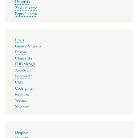
Uč.servis
Zaključivanje
Popis članova
Linux
Groovy & Grails
Privoxy
Clonezilla
PHP/MySQL
AutoScan
Bandwidth
CMS
Codeigniter
Redmine
Webmin
Slfphone
Dropbox