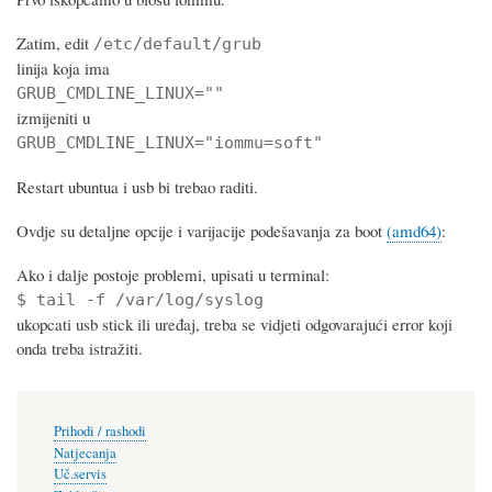
Zatim, edit
/etc/default/grub
linija koja ima
GRUB_CMDLINE_LINUX=""
izmijeniti u
GRUB_CMDLINE_LINUX="iommu=soft"
Restart ubuntua i usb bi trebao raditi.
Ovdje su detaljne opcije i varijacije podešavanja za boot
(amd64)
:
Ako i dalje postoje problemi, upisati u terminal:
$ tail -f /var/log/syslog
ukopcati usb stick ili uređaj, treba se vidjeti odgovarajući error koji
onda treba istražiti.
Prihodi / rashodi
Natjecanja
Uč.servis