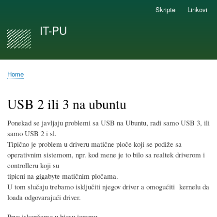
Skip
Skripte
Linkovi
Secondary
to
links
IT-PU
main
content
Home
Breadcrumb
USB 2 ili 3 na ubuntu
Ponekad se javljaju problemi sa USB na Ubuntu, radi samo USB 3, ili
samo USB 2 i sl.
Tipično je problem u driveru matične ploče koji se podiže sa
operativnim sistemom, npr. kod mene je to bilo sa realtek driverom i
controlleru koji su
tipicni na gigabyte matičnim pločama.
U tom slučaju trebamo isključiti njegov driver a omogućiti kernelu da
loada odgovarajući driver.
Prvo iskopčamo u biosu iommu.