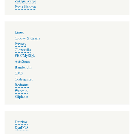
Zaključivanje
Popis članova
Linux
Groovy & Grails
Privoxy
Clonezilla
PHP/MySQL
AutoScan
Bandwidth
CMS
Codeigniter
Redmine
Webmin
Slfphone
Dropbox
DynDNS